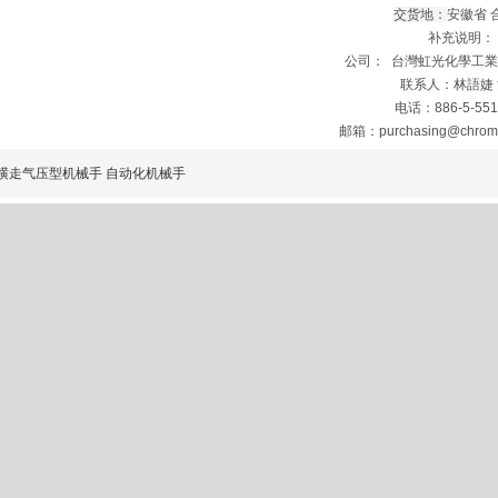
交货地：
安徽省 
补充说明：
公司： 台灣虹光化學工
联系人：林語婕
电话：886-5-551
邮箱：purchasing@chroma
横走气压型机械手 自动化机械手