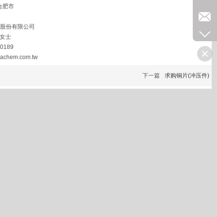
合肥市
業股份有限公司
 女士
0189
chem.com.tw
下一篇
求购铜片(冲压件)