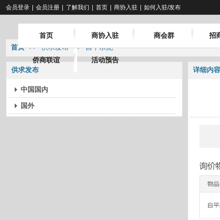
会员登录
|
会员注册
|
了解我们
|
首页
|
商协入驻
|
如何入驻/发布
首页
商协入驻
商会群
招
首页
>>
供求发布
>>
自平水泥
侨商联谊
活动预告
供求发布
详细内
中国国内
国外