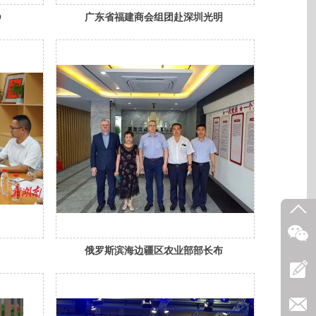
O
广东省福建商会组团赴深圳光明
州青
区考察，共谋合作新机遇（转载
举行
内容）
俄罗斯滨海边疆区农业部部长布
场活
朗茨一行外宾到哈商务考察（转
载）