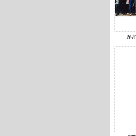
深圳
农业
好”
会顺