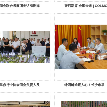
商会联合考察团走访海氏海
智启新篇 会聚未来 | COLM
团：深化跨域合作，共探健
TURING 2.0 新品发布暨广
机（文章为转载侵权请联
年商会七届六次理事会圆满
（转载）
重点行业协会商会负责人及
纾困解难暖人心！长沙市举
（转载）“泉城行”活动成功
办“协会商会会员接待日”首
动