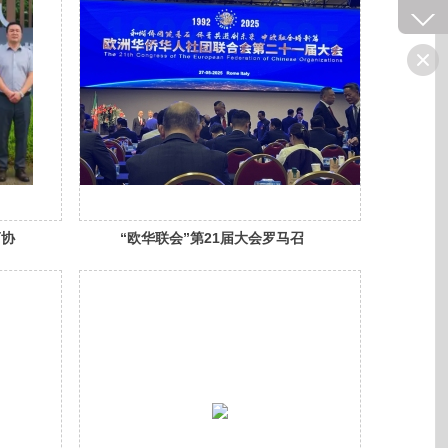
商协
“欧华联会”第21届大会罗马召
开，凝心聚力绘蓝图