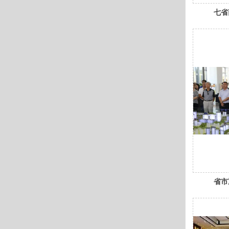
七省
诺集
康新
系）
省市
人才
举办