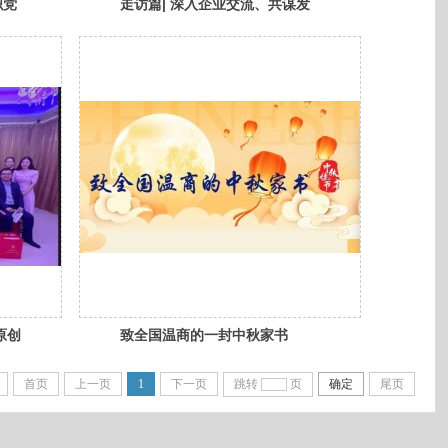
织党
走访篇| 深入企业交流、共谋发
题座
展大计
原创
致全国温商的一封中秋家书
首页
上一页
1
下一页
跳转
页
确定
尾页