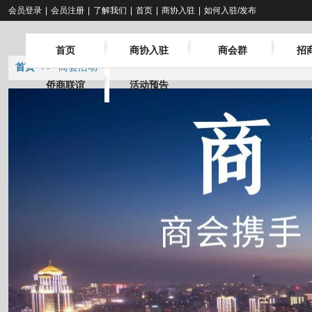
会员登录
|
会员注册
|
了解我们
|
首页
|
商协入驻
|
如何入驻/发布
首页
商协入驻
商会群
招
首页
>>
商会活动
侨商联谊
活动预告