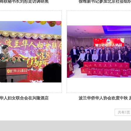
商联秘书长刘彤走访调研黑
徐维新书记参加北京社会组
省江西商会
建联合会“文明互鉴项目”专
谈会
华人妇女联合会在兴隆酒店
波兰华侨华人协会欢度中秋 
“三八妇女节“庆典活动
陈英豪 波兰华侨华人咨询
共有1页