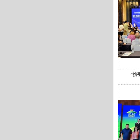
“携
主题
会在